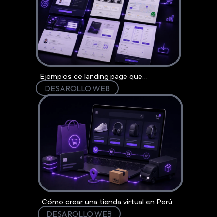
Ejemplos de landing page que
convierten: 6 modelo
DESAROLLO WEB
Cómo crear una tienda virtual en Perú
paso a paso
DESAROLLO WEB