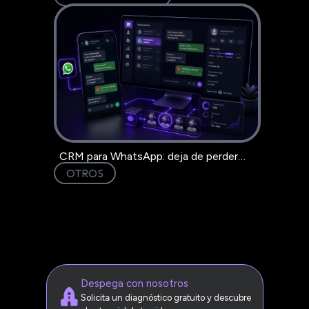
CRM para WhatsApp: deja de perder
clientes en el chat
OTROS
Despega con nosotros
Solicita un diagnóstico gratuito y descubre