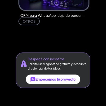
CRM para WhatsApp: deja de perder
clientes en el chat
OTROS
Despega con nosotros
Solicita un diagnóstico gratuito y descubre
el potencial de tus ideas
Empecemos tu proyecto