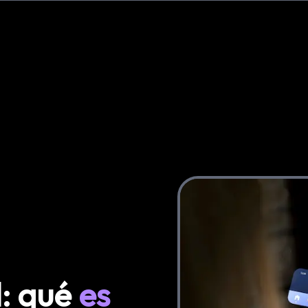
: qué
es