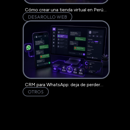
Cómo crear una tienda virtual en Perú
paso a paso
DESAROLLO WEB
CRM para WhatsApp: deja de perder
clientes en el chat
OTROS