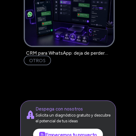
CRM para WhatsApp: deja de perder
clientes en el chat
OTROS
Despega con nosotros
Solicita un diagnóstico gratuito y descubre
el potencial de tus ideas
Empecemos tu proyecto