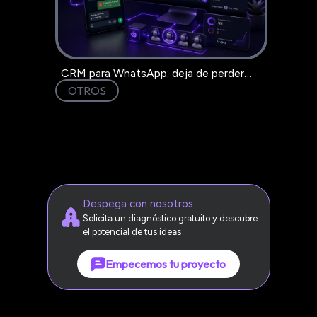
CRM para WhatsApp: deja de perder
clientes en el chat
OTROS
Despega con nosotros
Solicita un diagnóstico gratuito y descubre
el potencial de tus ideas
Empecemos tu proyecto