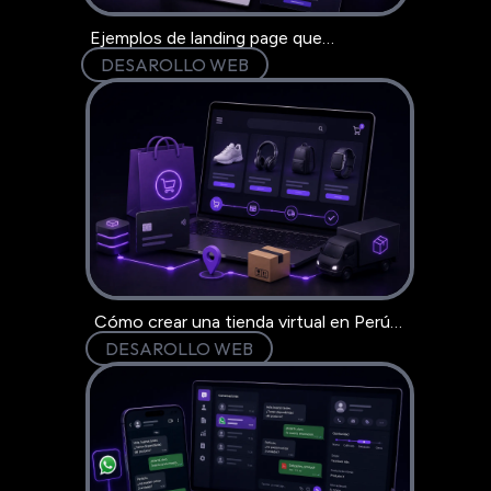
Ejemplos de landing page que
convierten: 6 modelo
DESAROLLO WEB
Cómo crear una tienda virtual en Perú
paso a paso
DESAROLLO WEB