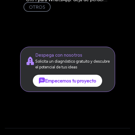
clientes en el chat
OTROS
Despega con nosotros
Solicita un diagnóstico gratuito y descubre
el potencial de tus ideas
Empecemos tu proyecto