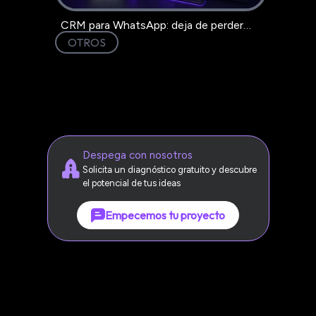
CRM para WhatsApp: deja de perder
clientes en el chat
OTROS
Despega con nosotros
Solicita un diagnóstico gratuito y descubre
el potencial de tus ideas
Empecemos tu proyecto