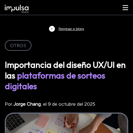
Regresar a blogs
OTROS
Importancia del diseño UX/UI en
las
plataformas de sorteos
digitales
Por
Jorge
Chang
, el
9 de octubre del 2025