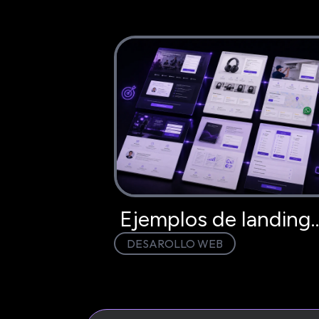
Ejemplos de landing
DESAROLLO WEB
page que convierten:
modelo