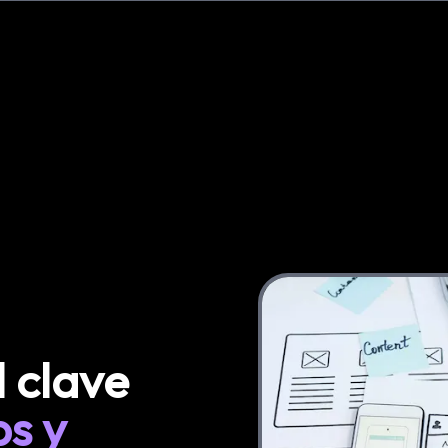
l clave
ps y