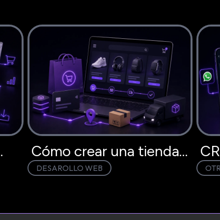
Cómo crear una tienda
CR
DESAROLLO WEB
OT
 6
virtual en Perú paso a
dej
paso
en 