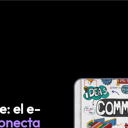
: el e-
onecta