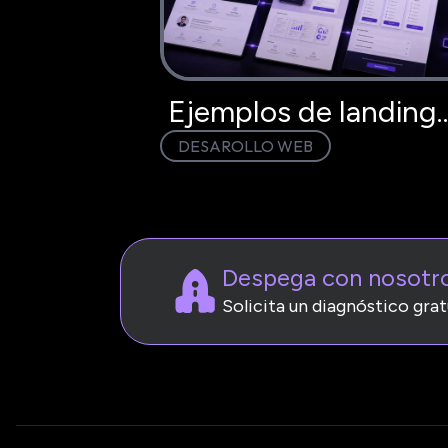
Ejemplos de landing
DESAROLLO WEB
page que convierten:
modelo
Despega con nosotr
Solicita un diagnóstico grat