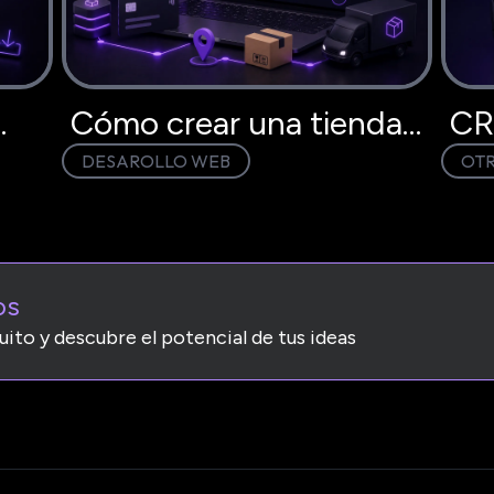
Cómo crear una tienda
CR
DESAROLLO WEB
OT
 6
virtual en Perú paso a
dej
paso
en 
os
uito y descubre el potencial de tus ideas