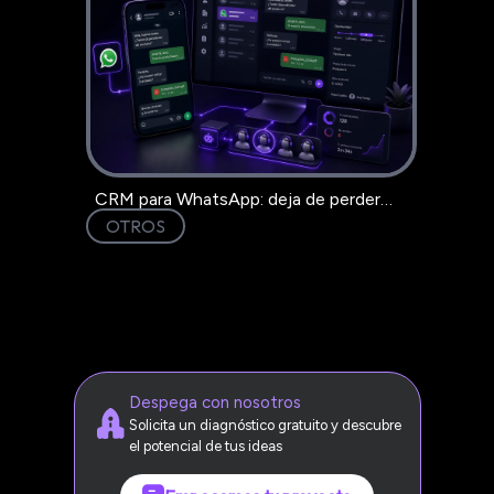
CRM para WhatsApp: deja de perder
clientes en el chat
OTROS
Despega con nosotros
Solicita un diagnóstico gratuito y descubre
el potencial de tus ideas