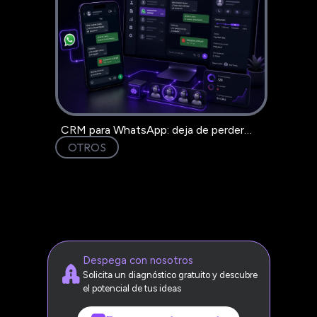
CRM para WhatsApp: deja de perder
clientes en el chat
OTROS
Despega con nosotros
Solicita un diagnóstico gratuito y descubre
el potencial de tus ideas