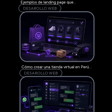
Ejemplos de landing page que
convierten: 6 modelo
DESAROLLO WEB
Cómo crear una tienda virtual en Perú
paso a paso
DESAROLLO WEB