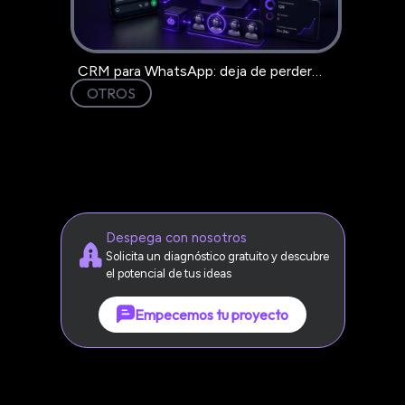
CRM para WhatsApp: deja de perder
clientes en el chat
OTROS
Despega con nosotros
Solicita un diagnóstico gratuito y descubre
el potencial de tus ideas
Empecemos tu proyecto