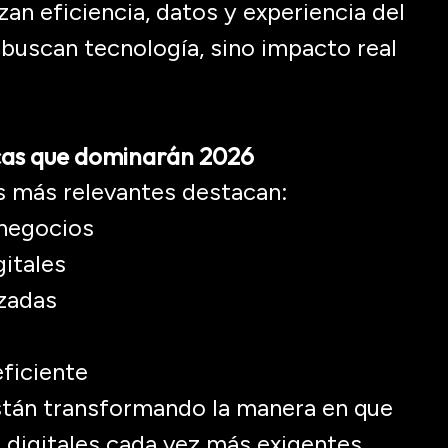
zan eficiencia, datos y experiencia del
 buscan tecnología, sino impacto real
icas que dominarán 2026
as más relevantes destacan:
a negocios
gitales
izadas
eficiente
stán transformando la manera en que
 digitales cada vez más exigentes.