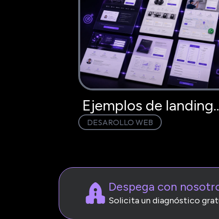
Ejemplos de landing
DESAROLLO WEB
page que convierten:
modelo
Despega con nosotr
Solicita un diagnóstico grat