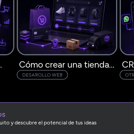
Cómo crear una tienda
CR
DESAROLLO WEB
OT
 6
virtual en Perú paso a
dej
paso
en 
os
uito y descubre el potencial de tus ideas