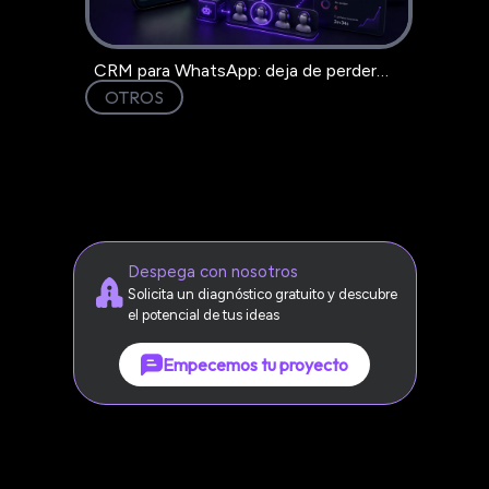
CRM para WhatsApp: deja de perder
clientes en el chat
OTROS
Despega con nosotros
Solicita un diagnóstico gratuito y descubre
el potencial de tus ideas
Empecemos tu proyecto